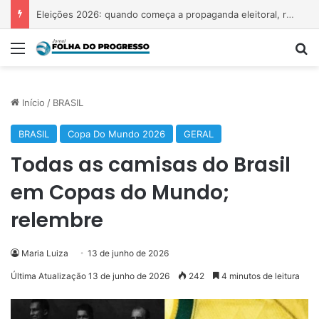
Irmãs denunciam tio que oferecia ‘morango do amor’ para cometer abusos
Menu
P
Início
/
BRASIL
BRASIL
Copa Do Mundo 2026
GERAL
Todas as camisas do Brasil
em Copas do Mundo;
relembre
Maria Luiza
13 de junho de 2026
Última Atualização 13 de junho de 2026
242
4 minutos de leitura