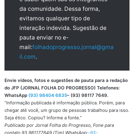
da comunidade. Dessa forma,
evitamos qualquer tipo de
interação indevida. Sugestão de
pauta enviar no e-
mail:
folhadoprogresso.jornal@gma
il.com
.
Envie vídeos, fotos e sugestões de pauta para a redação
do JFP (JORNAL FOLHA DO PROGRESSO) Telefones:
WhatsApp
(93) 98404 6835
– (93) 98117 7649.
“Informação publicada é informação pública. Porém, para
chegar até você, um grupo de pessoas trabalhou para isso.
Seja ético. Copiou? Informe a fonte.”
Publicado por Jornal Folha do Progresso, Fone para
contato 93 981177649 (Tim) WhatsApp:
-93-