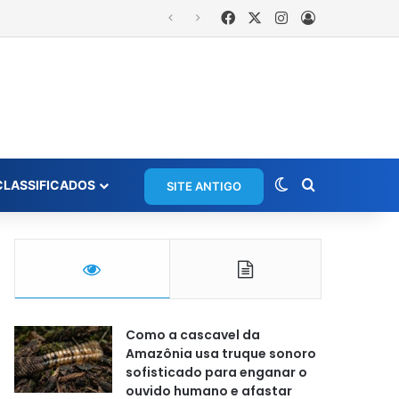
Facebook
X
Instagram
Entrar
Switch skin
Procurar po
CLASSIFICADOS
SITE ANTIGO
Como a cascavel da
Amazônia usa truque sonoro
sofisticado para enganar o
ouvido humano e afastar