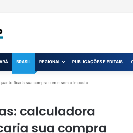
 roubar toneladas de soja é alvo de operação em MT
ARÁ
BRASIL
REGIONAL
PUBLICAÇÕES E EDITAIS
 quanto ficaria sua compra com e sem o imposto
as: calculadora
caria sua compra