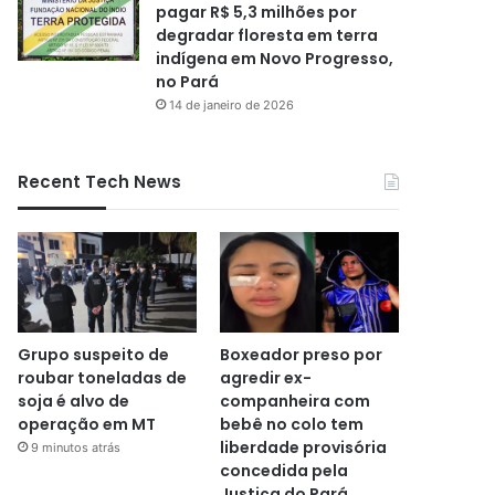
pagar R$ 5,3 milhões por
degradar floresta em terra
indígena em Novo Progresso,
no Pará
14 de janeiro de 2026
Recent Tech News
Grupo suspeito de
Boxeador preso por
roubar toneladas de
agredir ex-
soja é alvo de
companheira com
operação em MT
bebê no colo tem
liberdade provisória
9 minutos atrás
concedida pela
Justiça do Pará