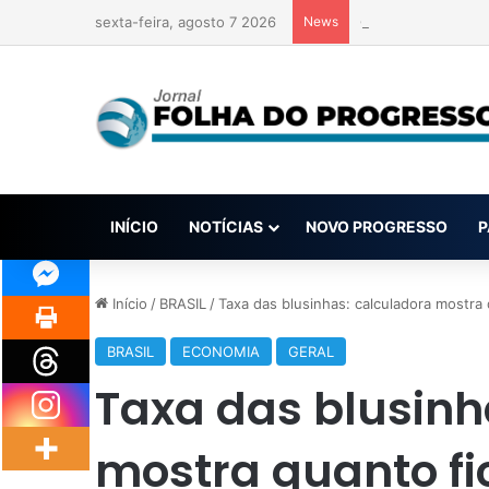
sexta-feira, agosto 7 2026
News
Grupo suspeito de
INÍCIO
NOTÍCIAS
NOVO PROGRESSO
P
Início
/
BRASIL
/
Taxa das blusinhas: calculadora mostra
BRASIL
ECONOMIA
GERAL
Taxa das blusinh
mostra quanto fi