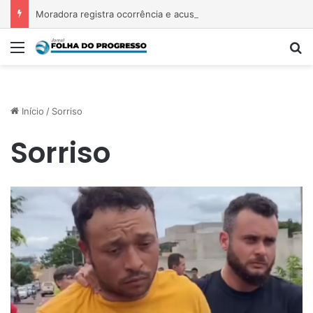
Moradora registra ocorrência e acusa primeira-dama de Nova Ipixuna de comentários vexatórios em grupo de WhatsApp
Menu
P
Início
/
Sorriso
Sorriso