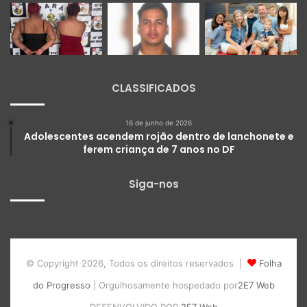
CLASSIFICADOS
16 de junho de 2026
Adolescentes acendem rojão dentro de lanchonete e
ferem criança de 7 anos no DF
Siga-nos
© Copyright 2026, Todos os direitos reservados |
Folha
do Progresso
| Orgulhosamente hospedado por
2E7 Web
DESENVOLVIDO POR
2E7 Web