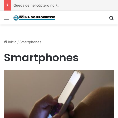
Queda de helicóptero no Rio de Janeiro deixa quatro pessoas mortas
Menu
P
Início
/
Smartphones
Smartphones