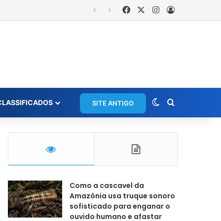
Facebook
X
Instagram
Entrar
Switch skin
Procurar po
CLASSIFICADOS
SITE ANTIGO
Como a cascavel da
Amazônia usa truque sonoro
sofisticado para enganar o
ouvido humano e afastar