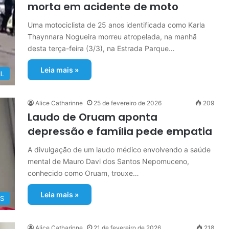
morta em acidente de moto
Uma motociclista de 25 anos identificada como Karla
Thaynnara Nogueira morreu atropelada, na manhã
desta terça-feira (3/3), na Estrada Parque…
Leia mais »
IL
Alice Catharinne
25 de fevereiro de 2026
209
Laudo de Oruam aponta
depressão e família pede empatia
A divulgação de um laudo médico envolvendo a saúde
mental de Mauro Davi dos Santos Nepomuceno,
conhecido como Oruam, trouxe…
Leia mais »
OS
Alice Catharinne
21 de fevereiro de 2026
218