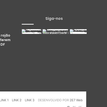
Siga-nos
 rojão
 ferem
 DF
LINK 1
LINK 2
LINK 3
DESENVOLVIDO POR
2E7 Web