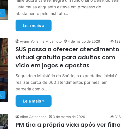
mineradora Vale reintegre um funcionário demitido sem
justa causa enquanto estava em processo de
IL
afastamento pelo Instituto…
Leia mais »
Ayumi Yohanna Miyamoto
4 de março de 2026
183
SUS passa a oferecer atendimento
virtual gratuito para adultos com
vício em jogos e apostas
Segundo o Ministério da Saúde, a expectativa inicial é
realizar cerca de 600 atendimentos por mês, em
parceria com o…
L
Leia mais »
Alice Catharinne
3 de março de 2026
318
PM tira a própria vida após ver filha