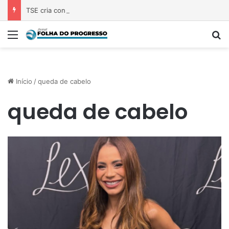
TSE cria conselho para monitorar desinformação e IA nas eleições
Menu
P
Início
/
queda de cabelo
queda de cabelo