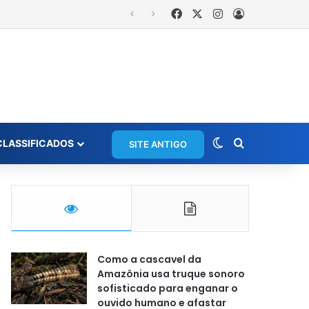
Facebook
X
Instagram
Entrar
is
Switch skin
Procurar po
CLASSIFICADOS
SITE ANTIGO
Como a cascavel da
Amazônia usa truque sonoro
sofisticado para enganar o
ouvido humano e afastar