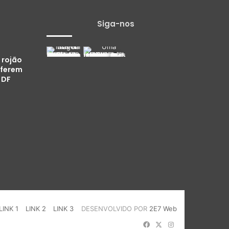
Siga-nos
 rojão
 ferem
 DF
LINK 1
LINK 2
LINK 3
DESENVOLVIDO POR
2E7 Web
Facebook
X
Instagram