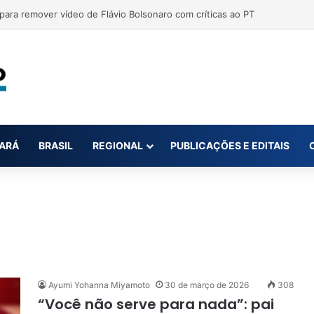
ar até oito novas canetas emagrecedoras até o fim de 2026; saiba qua
ARÁ
BRASIL
REGIONAL
PUBLICAÇÕES E EDITAIS
Ayumi Yohanna Miyamoto
30 de março de 2026
308
“Você não serve para nada”: pai