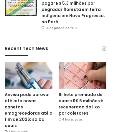
pagar R$ 5,3 milhões por
degradar floresta em terra
indígena em Novo Progresso,
no Pará
14 de janeiro de 2026
Recent Tech News
Anvisa pode aprovar
Bilhete premiado de
até oito novas
quase R$ 6 milhões é
canetas
recuperado do lixo
emagrecedoras até o
por coletores
fim de 2026; saiba
4 horas atrás
quais
4 horas atrás