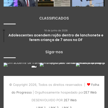
CLASSIFICADOS
16 de junho de 2026
Adolescentes acendem rojão dentro de lanchonete e
ferem criança de 7 anos no DF
Siga-nos
© Copyright 2026, Todos os direitos reservados |
Folha
do Progresso
| Orgulhosamente hospedado por
2E7 Web
DESENVOLVIDO POR
2E7 Web
LINK 1
LINK 2
LINK 3