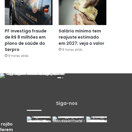
PF investiga fraude
Salário mínimo tem
de R$ 8 milhões em
reajuste estimado
plano de saúde do
em 2027; veja o valor
Serpro
9 horas atrás
9 horas atrás
Siga-nos
 rojão
 ferem