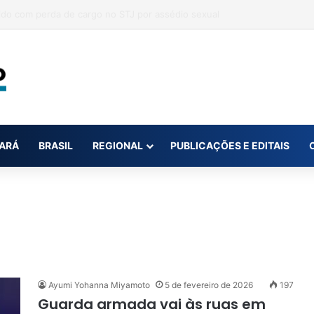
na conta da mãe faz estudante perder bolsa do Prouni
ARÁ
BRASIL
REGIONAL
PUBLICAÇÕES E EDITAIS
Ayumi Yohanna Miyamoto
5 de fevereiro de 2026
197
Guarda armada vai às ruas em