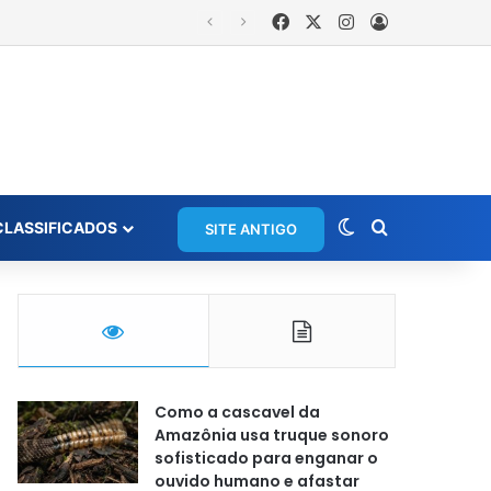
Facebook
X
Instagram
Entrar
Switch skin
Procurar po
CLASSIFICADOS
SITE ANTIGO
Como a cascavel da
Amazônia usa truque sonoro
sofisticado para enganar o
ouvido humano e afastar