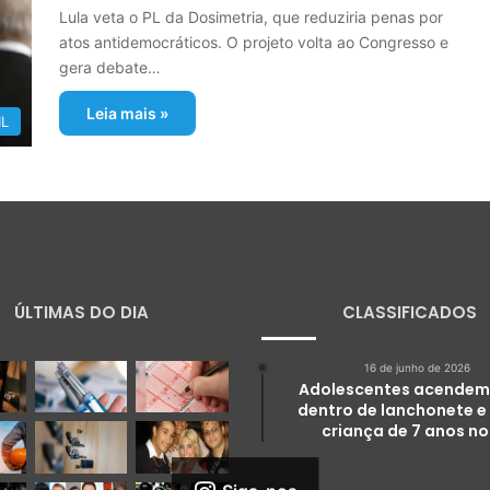
Lula veta o PL da Dosimetria, que reduziria penas por
atos antidemocráticos. O projeto volta ao Congresso e
gera debate…
Leia mais »
IL
ÚLTIMAS DO DIA
CLASSIFICADOS
16 de junho de 2026
Adolescentes acendem
dentro de lanchonete e
criança de 7 anos no