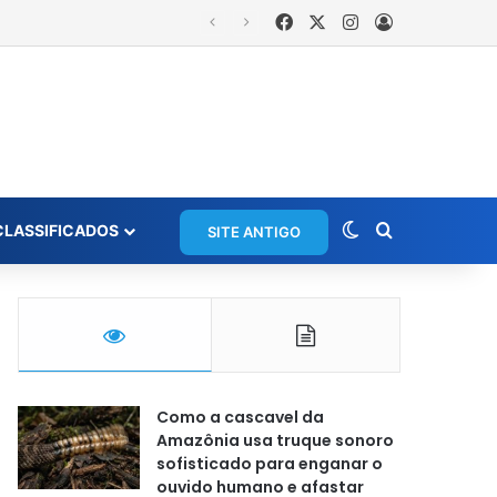
Facebook
X
Instagram
Entrar
is
Switch skin
Procurar po
CLASSIFICADOS
SITE ANTIGO
Como a cascavel da
Amazônia usa truque sonoro
sofisticado para enganar o
ouvido humano e afastar