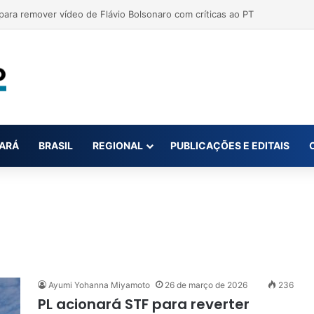
ar até oito novas canetas emagrecedoras até o fim de 2026; saiba qua
ARÁ
BRASIL
REGIONAL
PUBLICAÇÕES E EDITAIS
Ayumi Yohanna Miyamoto
26 de março de 2026
236
PL acionará STF para reverter