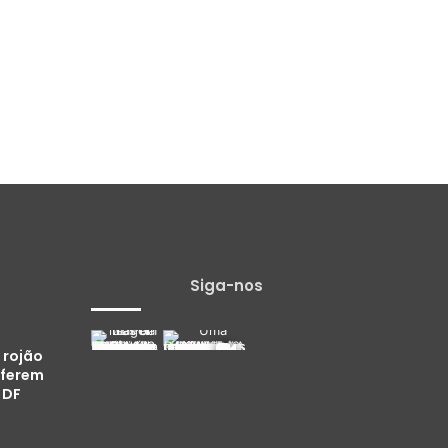
Siga-nos
 rojão
 ferem
 DF