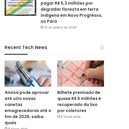
pagar R$ 5,3 milhões por
degradar floresta em terra
indígena em Novo Progresso,
no Pará
14 de janeiro de 2026
Recent Tech News
Anvisa pode aprovar
Bilhete premiado de
até oito novas
quase R$ 6 milhões é
canetas
recuperado do lixo
emagrecedoras até o
por coletores
fim de 2026; saiba
8 horas atrás
quais
8 horas atrás