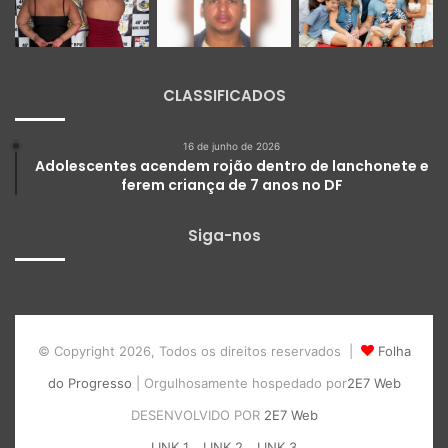
CLASSIFICADOS
16 de junho de 2026
Adolescentes acendem rojão dentro de lanchonete e
ferem criança de 7 anos no DF
Siga-nos
© Copyright 2026, Todos os direitos reservados |
Folha
do Progresso
| Orgulhosamente hospedado por
2E7 Web
DESENVOLVIDO POR
2E7 Web
LINK 1
LINK 2
LINK 3