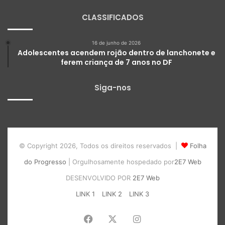
CLASSIFICADOS
16 de junho de 2026
Adolescentes acendem rojão dentro de lanchonete e
ferem criança de 7 anos no DF
Siga-nos
© Copyright 2026, Todos os direitos reservados |
Folha
do Progresso
| Orgulhosamente hospedado por
2E7 Web
DESENVOLVIDO POR
2E7 Web
LINK 1
LINK 2
LINK 3
Facebook
X
Instagram