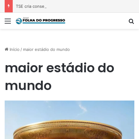
TSE cria conselho para monitorar desinformação e IA nas eleições
Menu
P
Início
/
maior estádio do mundo
maior estádio do
mundo