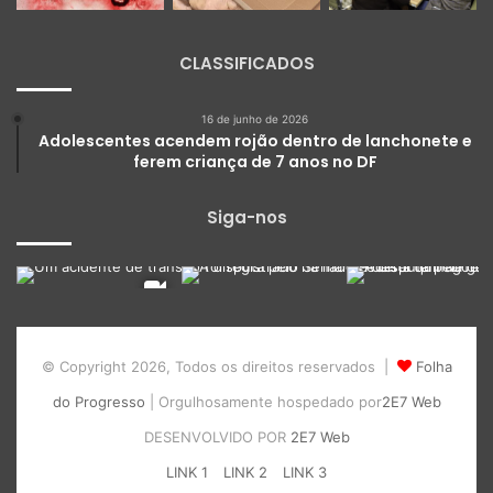
CLASSIFICADOS
16 de junho de 2026
Adolescentes acendem rojão dentro de lanchonete e
ferem criança de 7 anos no DF
Siga-nos
© Copyright 2026, Todos os direitos reservados |
Folha
do Progresso
| Orgulhosamente hospedado por
2E7 Web
DESENVOLVIDO POR
2E7 Web
LINK 1
LINK 2
LINK 3