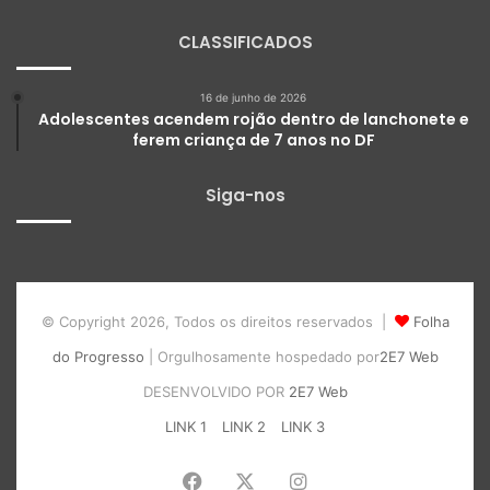
CLASSIFICADOS
16 de junho de 2026
Adolescentes acendem rojão dentro de lanchonete e
ferem criança de 7 anos no DF
Siga-nos
© Copyright 2026, Todos os direitos reservados |
Folha
do Progresso
| Orgulhosamente hospedado por
2E7 Web
DESENVOLVIDO POR
2E7 Web
LINK 1
LINK 2
LINK 3
Facebook
X
Instagram