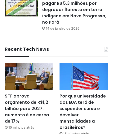
pagar R$ 5,3 milhões por
degradar floresta em terra
indígena em Novo Progresso,
no Pará
14 de janeiro de 2026
Recent Tech News
STF aprova
Por que universidade
orçamento de R$1,2
dos EUA terá de
bilhão para 2027;
suspender curso e
aumento é de cerca
devolver
de 17%
mensalidades a
brasileiros?
10 minutos atrás
15 minutos atrás