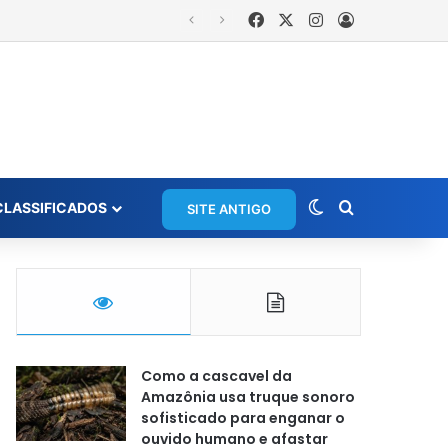
Facebook
X
Instagram
Entrar
Switch skin
Procurar po
CLASSIFICADOS
SITE ANTIGO
Como a cascavel da
Amazônia usa truque sonoro
sofisticado para enganar o
ouvido humano e afastar