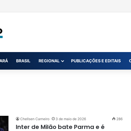
de R$1,2 bilhão para 2027; aumento é de cerca de 17%
ARÁ
BRASIL
REGIONAL
PUBLICAÇÕES E EDITAIS
Chellsen Carneiro
3 de maio de 2026
286
Inter de Milão bate Parma e é