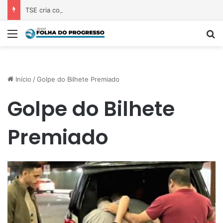
TSE cria conselho para monitorar desinformação e IA nas eleições
Menu
P
Início
/
Golpe do Bilhete Premiado
Golpe do Bilhete
Premiado