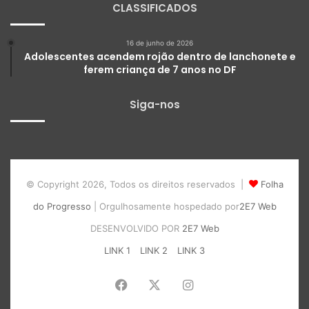
CLASSIFICADOS
16 de junho de 2026
Adolescentes acendem rojão dentro de lanchonete e
ferem criança de 7 anos no DF
Siga-nos
© Copyright 2026, Todos os direitos reservados |
Folha
do Progresso
| Orgulhosamente hospedado por
2E7 Web
DESENVOLVIDO POR
2E7 Web
LINK 1
LINK 2
LINK 3
Facebook
X
Instagram