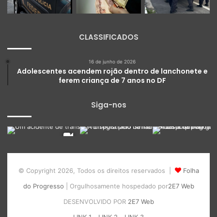
CLASSIFICADOS
16 de junho de 2026
Adolescentes acendem rojão dentro de lanchonete e
ferem criança de 7 anos no DF
Siga-nos
© Copyright 2026, Todos os direitos reservados |
Folha
do Progresso
| Orgulhosamente hospedado por
2E7 Web
DESENVOLVIDO POR
2E7 Web
LINK 1
LINK 2
LINK 3