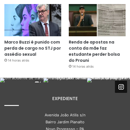
Marco Buzzi é punido com
Renda de apostas na
perda de cargo no STJ por
conta da mãe faz
assédio sexual
estudante perder bolsa
do Prouni
14 horas atrás
14 horas atrás
EXPEDIENTE
Avenida João Atilis s/n
Bairro Jardim Planalto
Novo Progresso – PA