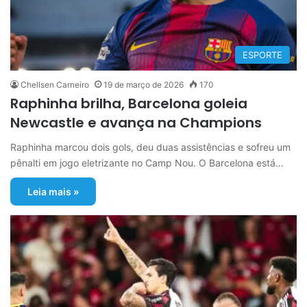
ESPORTE
Chellsen Carneiro
19 de março de 2026
170
Raphinha brilha, Barcelona goleia
Newcastle e avança na Champions
Raphinha marcou dois gols, deu duas assistências e sofreu um
pênalti em jogo eletrizante no Camp Nou. O Barcelona está…
Leia mais »