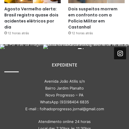
Agosto Vermelho alerta:
Dois suspeitos morrem
Brasil registra quase dois
em confronto com a
acidentes elétricos por
Polícia Militar em
dia
Castanhal
12 horas atrás
12 horas atrás
EXPEDIENTE
Avenida João Atilis s/n
Bairro Jardim Planalto
Novo Progresso – PA
WhatsApp (93)98404 6835
E-mail : folhadoprogresso.jornal@gmail.com
Atendimento online 24 horas
Local das 7:30hrs às 11:30hrs