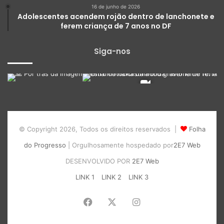
16 de junho de 2026
Adolescentes acendem rojão dentro de lanchonete e
ferem criança de 7 anos no DF
Siga-nos
© Copyright 2026, Todos os direitos reservados |
Folha
do Progresso
| Orgulhosamente hospedado por
2E7 Web
DESENVOLVIDO POR
2E7 Web
LINK 1
LINK 2
LINK 3
Facebook
X
Instagram