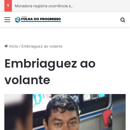
Moradora registra ocorrência e acusa primeira-dama de Nova Ipixuna de comentários vexatórios em grupo de WhatsApp
Menu
P
Início
/
Embriaguez ao volante
Embriaguez ao
volante