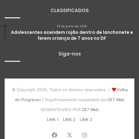
CLASSIFICADOS
16 de junho de 2026
Adolescentes acendem rojão dentro de lanchonete e
ferem criança de 7 anos no DF
Siga-nos
© Copyright 2026, Todos os direitos reservados |
Folha
do Progresso
| Orgulhosamente hospedado por
2E7 Web
DESENVOLVIDO POR
2E7 Web
LINK 1
LINK 2
LINK 3
Facebook
X
Instagram