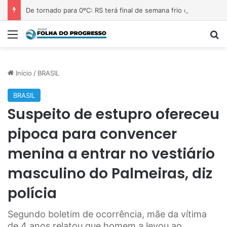
De tornado para 0ºC: RS terá final de semana frio com pouca instabilidade
Menu
P
Início
/
BRASIL
BRASIL
Suspeito de estupro ofereceu
pipoca para convencer
menina a entrar no vestiário
masculino do Palmeiras, diz
polícia
Segundo boletim de ocorrência, mãe da vítima
de 4 anos relatou que homem a levou ao