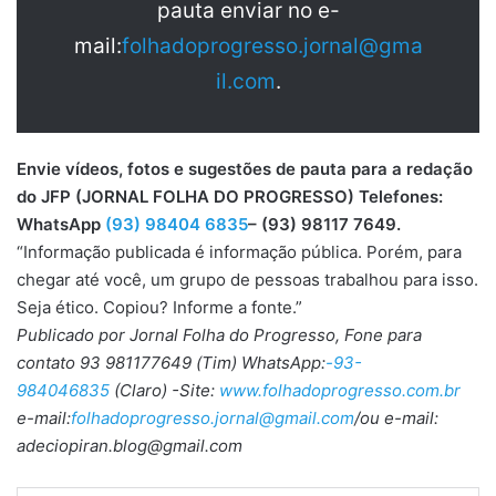
pauta enviar no e-
mail:
folhadoprogresso.jornal@gma
il.com
.
Envie vídeos, fotos e sugestões de pauta para a redação
do JFP (JORNAL FOLHA DO PROGRESSO) Telefones:
WhatsApp
(93) 98404 6835
– (93) 98117 7649.
“Informação publicada é informação pública. Porém, para
chegar até você, um grupo de pessoas trabalhou para isso.
Seja ético. Copiou? Informe a fonte.”
Publicado por Jornal Folha do Progresso, Fone para
contato 93 981177649 (Tim) WhatsApp:
-93-
984046835
(Claro) -Site:
www.folhadoprogresso.com.br
e-mail:
folhadoprogresso.jornal@gmail.com
/ou e-mail:
adeciopiran.blog@gmail.com