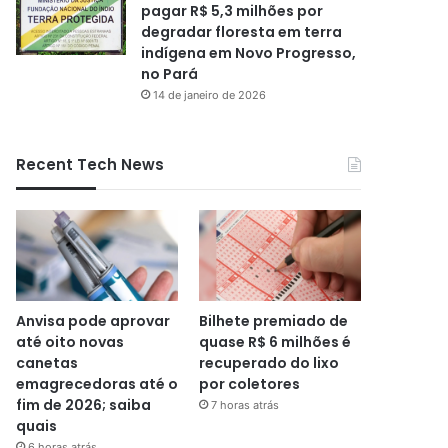
pagar R$ 5,3 milhões por
degradar floresta em terra
indígena em Novo Progresso,
no Pará
14 de janeiro de 2026
Recent Tech News
Anvisa pode aprovar
Bilhete premiado de
até oito novas
quase R$ 6 milhões é
canetas
recuperado do lixo
emagrecedoras até o
por coletores
fim de 2026; saiba
7 horas atrás
quais
6 horas atrás