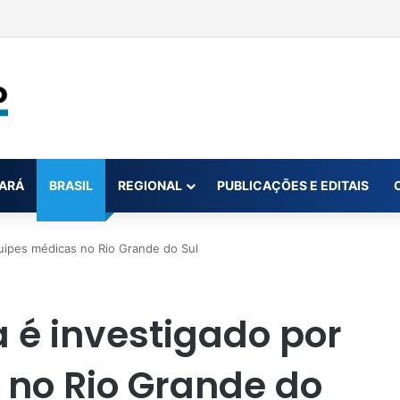
ar até oito novas canetas emagrecedoras até o fim de 2026; saiba qua
ARÁ
BRASIL
REGIONAL
PUBLICAÇÕES E EDITAIS
quipes médicas no Rio Grande do Sul
a é investigado por
no Rio Grande do