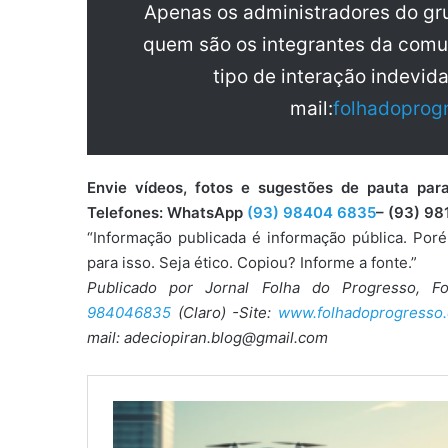
Apenas os administradores do g
quem são os integrantes da comu
tipo de interação indevid
mail:
folhadoprog
Envie vídeos, fotos e sugestões de pauta 
Telefones: WhatsApp
(93) 98404 6835
– (93) 98
“Informação publicada é informação pública. Por
para isso. Seja ético. Copiou? Informe a fonte.”
Publicado por Jornal Folha do Progresso, F
984046835
(Claro) -Site:
www.folhadoprogresso.
mail: adeciopiran.blog@gmail.com