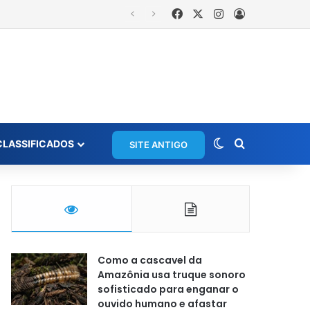
Facebook
X
Instagram
Entrar
is
Switch skin
Procurar po
CLASSIFICADOS
SITE ANTIGO
Como a cascavel da
Amazônia usa truque sonoro
sofisticado para enganar o
ouvido humano e afastar