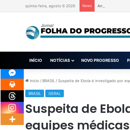
quinta-feira, agosto 6 2026
News
Anvisa pode aprov
INÍCIO
NOTÍCIAS
NOVO PROGRESSO
P
Início
/
BRASIL
/
Suspeita de Ebola é investigado por e
BRASIL
GERAL
Suspeita de Ebol
equipes médicas 