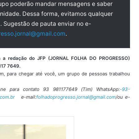
rupo poderão mandar mensagens e saber
nidade. Dessa forma, evitamos qualquer
a. Sugestão de pauta enviar no e-
resso.jornal@gmail.com
.
para a redação do JFP (JORNAL FOLHA DO PROGRESSO)
117 7649.
ém, para chegar até você, um grupo de pessoas trabalhou
one para contato 93 981177649 (Tim) WhatsApp:
-93-
com.br
e-mail:
folhadoprogresso.jornal@gmail.com
/ou e-