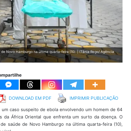
e Novo Hamburgo na última quarta-feira (10). | (Tânia Rego/ Agência
ompartilhe
DOWNLOAD EM PDF
IMPRIMIR PUBLICAÇÃO
am um caso suspeito de ebola envolvendo um homem de 64
 da África Oriental que enfrenta um surto da doença. O
de saúde de Novo Hamburgo na última quarta-feira (10),