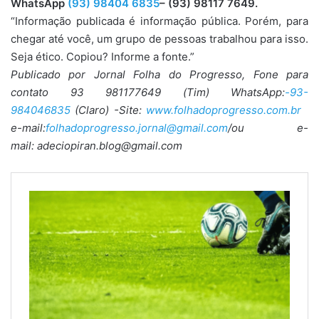
WhatsApp
(93) 98404 6835
– (93) 98117 7649.
“Informação publicada é informação pública. Porém, para
chegar até você, um grupo de pessoas trabalhou para isso.
Seja ético. Copiou? Informe a fonte.”
Publicado por Jornal Folha do Progresso, Fone para
contato 93 981177649 (Tim) WhatsApp:
-93-
984046835
(Claro) -Site:
www.folhadoprogresso.com.br
e-mail:
folhadoprogresso.jornal@gmail.com
/ou e-
mail: adeciopiran.blog@gmail.com