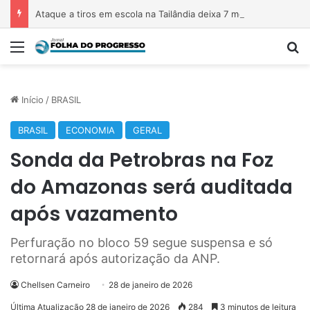
Ataque a tiros em escola na Tailândia deixa 7 mortos; atirador também matou os avós
Menu
P
Início
/
BRASIL
BRASIL
ECONOMIA
GERAL
Sonda da Petrobras na Foz
do Amazonas será auditada
após vazamento
Perfuração no bloco 59 segue suspensa e só
retornará após autorização da ANP.
Chellsen Carneiro
28 de janeiro de 2026
Última Atualização 28 de janeiro de 2026
284
3 minutos de leitura