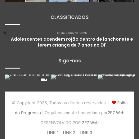
CLASSIFICADOS
16 de junho de 2026
Adolescentes acendem rojão dentro de lanchonete e
ferem criança de 7 anos no DF
Siga-nos
© Copyright 2026, Todos os direitos reservados |
Folha
do Progresso
| Orgulhosamente hospedado por
2E7 Web
DESENVOLVIDO POR
2E7 Web
LINK 1
LINK 2
LINK 3