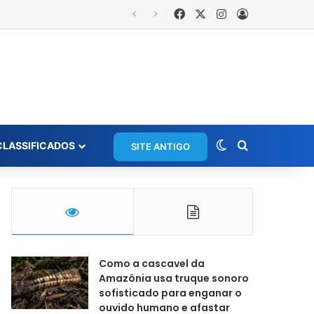
Facebook
X
Instagram
Entrar
Switch skin
Procurar po
CLASSIFICADOS
SITE ANTIGO
Como a cascavel da
Amazônia usa truque sonoro
sofisticado para enganar o
ouvido humano e afastar