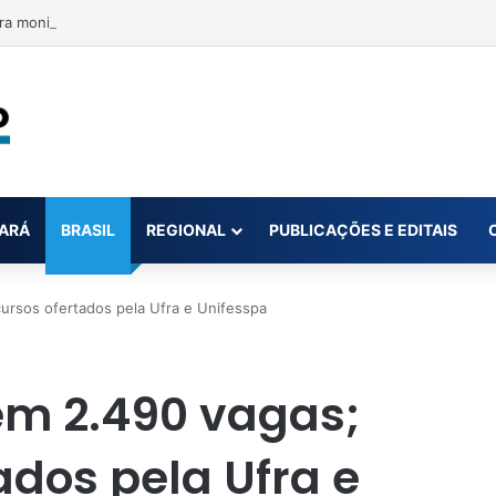
ra monitorar desinformação e IA nas eleições
ARÁ
BRASIL
REGIONAL
PUBLICAÇÕES E EDITAIS
cursos ofertados pela Ufra e Unifesspa
tem 2.490 vagas;
ados pela Ufra e