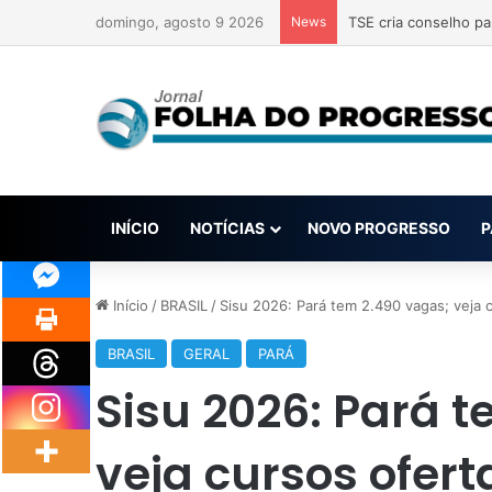
domingo, agosto 9 2026
News
TSE cria conselho pa
INÍCIO
NOTÍCIAS
NOVO PROGRESSO
P
Início
/
BRASIL
/
Sisu 2026: Pará tem 2.490 vagas; veja 
BRASIL
GERAL
PARÁ
Sisu 2026: Pará 
veja cursos ofert