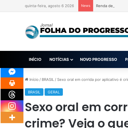
quinta-feira, agosto 6 2026
News
Renda de apostas
INÍCIO
NOTÍCIAS
NOVO PROGRESSO
P
Início
/
BRASIL
/
Sexo oral em corrida por aplicativo é cri
BRASIL
GERAL
Sexo oral em corr
crime? Veja o que 