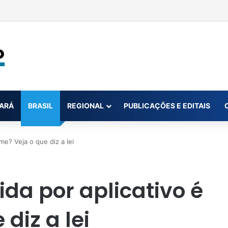
 na conta da mãe faz estudante perder bolsa do Prouni
ARÁ
BRASIL
REGIONAL
PUBLICAÇÕES E EDITAIS
me? Veja o que diz a lei
ida por aplicativo é
diz a lei