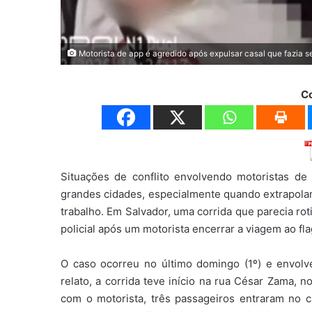
Motorista de app é agredido após expulsar casal que fazia s
C
Situações de conflito envolvendo motoristas de
grandes cidades, especialmente quando extrapolam
trabalho. Em Salvador, uma corrida que parecia rot
policial após um motorista encerrar a viagem ao fla
O caso ocorreu no último domingo (1º) e envolv
relato, a corrida teve início na rua César Zama, 
com o motorista, três passageiros entraram no c