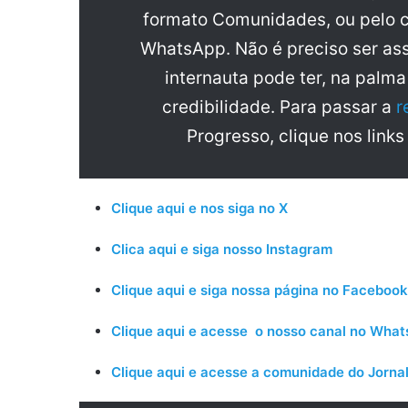
formato Comunidades, ou pelo c
WhatsApp. Não é preciso ser ass
internauta pode ter, na palm
credibilidade. Para passar a
r
Progresso, clique nos links
Clique aqui e nos siga no X
Clica aqui e siga nosso Instagram
Clique aqui e siga nossa página no Facebook
Clique aqui e acesse o nosso canal no Wha
Clique aqui e acesse a comunidade do Jornal