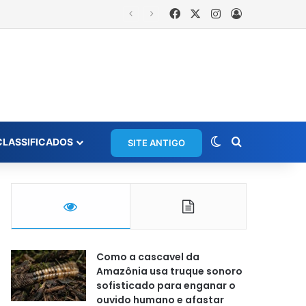
Facebook
X
Instagram
Entrar
Switch skin
Procurar po
CLASSIFICADOS
SITE ANTIGO
Como a cascavel da
Amazônia usa truque sonoro
sofisticado para enganar o
ouvido humano e afastar