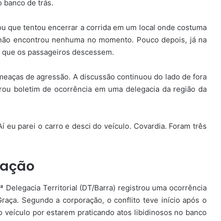
o banco de trás.
mou que tentou encerrar a corrida em um local onde costuma
as não encontrou nenhuma no momento. Pouco depois, já na
tou que os passageiros descessem.
meaças de agressão. A discussão continuou do lado de fora
trou boletim de ocorrência em uma delegacia da região da
í eu parei o carro e desci do veículo. Covardia. Foram três
igação
4ª Delegacia Territorial (DT/Barra) registrou uma ocorrência
raça. Segundo a corporação, o conflito teve início após o
o veículo por estarem praticando atos libidinosos no banco