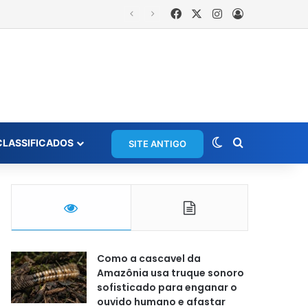
Facebook
X
Instagram
Entrar
Moradora registra ocorrência e acusa primeira-dama de Nova Ipixuna de comentários vexatórios em grupo de WhatsApp
Switch skin
Procurar po
CLASSIFICADOS
SITE ANTIGO
Como a cascavel da
Amazônia usa truque sonoro
sofisticado para enganar o
ouvido humano e afastar