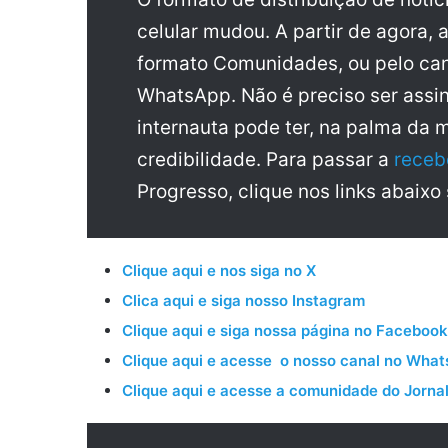
celular mudou. A partir de agora, 
formato Comunidades, ou pelo can
WhatsApp. Não é preciso ser assin
internauta pode ter, na palma da 
credibilidade. Para passar a
receb
Progresso, clique nos links abaixo
Clique aqui e nos siga no X
Clica aqui e siga nosso Instagram
Clique aqui e siga nossa página no Facebook
Clique aqui e acesse o nosso canal no Wha
Clique aqui e acesse a comunidade do Jornal