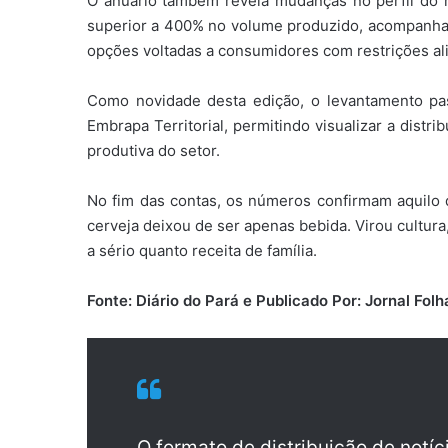
O anuário também revela mudanças no perfil do 
superior a 400% no volume produzido, acompanha
opções voltadas a consumidores com restrições al
Como novidade desta edição, o levantamento p
Embrapa Territorial, permitindo visualizar a distri
produtiva do setor.
No fim das contas, os números confirmam aquilo q
cerveja deixou de ser apenas bebida. Virou cultura
a sério quanto receita de família.
Fonte: Diário do Pará e Publicado Por: Jornal Fo
O formato de distribuição de notí