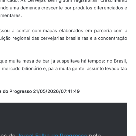
mercado. As cervejas sem glúten registraram crescimento
ndo uma demanda crescente por produtos diferenciados e
imentares.
assou a contar com mapas elaborados em parceria com a
buição regional das cervejarias brasileiras e a concentração
ue muita mesa de bar já suspeitava há tempos: no Brasil,
, mercado bilionário e, para muita gente, assunto levado tão
lha do Progresso 21/05/2026/07:41:49
cias do
Jornal Folha do Progresso
pelo