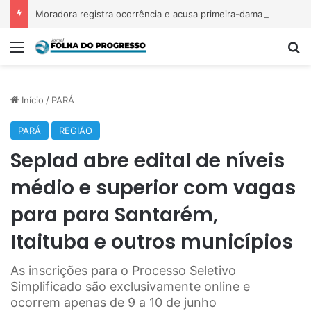
Moradora registra ocorrência e acusa primeira-dama de Nova Ipixuna de comentários vexatórios em grupo de WhatsApp
Menu
P
Início
/
PARÁ
PARÁ
REGIÃO
Seplad abre edital de níveis
médio e superior com vagas
para para Santarém,
Itaituba e outros municípios
As inscrições para o Processo Seletivo
Simplificado são exclusivamente online e
ocorrem apenas de 9 a 10 de junho