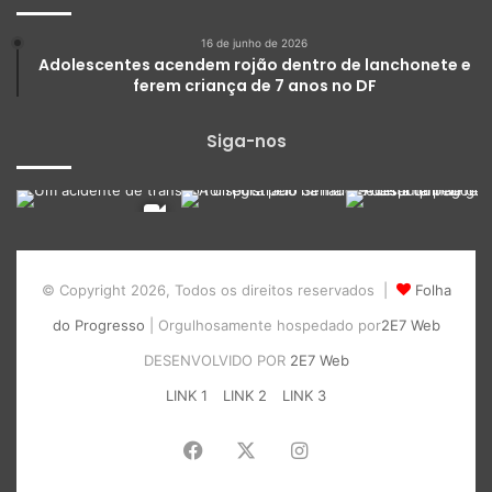
16 de junho de 2026
Adolescentes acendem rojão dentro de lanchonete e
ferem criança de 7 anos no DF
Siga-nos
© Copyright 2026, Todos os direitos reservados |
Folha
do Progresso
| Orgulhosamente hospedado por
2E7 Web
DESENVOLVIDO POR
2E7 Web
LINK 1
LINK 2
LINK 3
Facebook
X
Instagram