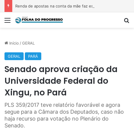
Renda de apostas na conta da mãe faz estudante perder bolsa do Prouni
Menu
P
Início
/
GERAL
GERAL
PARÁ
Senado aprova criação da
Universidade Federal do
Xingu, no Pará
PLS 359/2017 teve relatório favorável e agora
segue para a Câmara dos Deputados, caso não
haja recurso para votação no Plenário do
Senado.