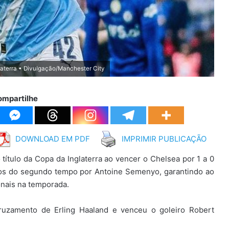
laterra • Divulgação/Manchester City
ompartilhe
DOWNLOAD EM PDF
IMPRIMIR PUBLICAÇÃO
título da Copa da Inglaterra ao vencer o Chelsea por 1 a 0
nutos do segundo tempo por Antoine Semenyo, garantindo ao
nais na temporada.
ruzamento de Erling Haaland e venceu o goleiro Robert