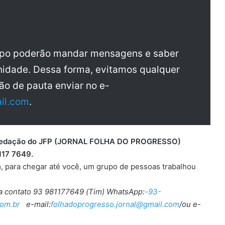
upo poderão mandar mensagens e saber
idade. Dessa forma, evitamos qualquer
ão de pauta enviar no e-
il.com
.
 a redação do JFP (JORNAL FOLHA DO PROGRESSO)
117 7649.
, para chegar até você, um grupo de pessoas trabalhou
ra contato 93 981177649 (Tim) WhatsApp:
-93-
om.br
e-mail:
folhadoprogresso.jornal@gmail.com
/ou e-