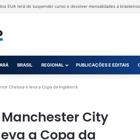
 norte de MT causa problemas de saúde e prejuízos à população
ARÁ
BRASIL
REGIONAL
PUBLICAÇÕES E EDITAIS
ce Chelsea e leva a Copa da Inglaterra
 Manchester City
leva a Copa da