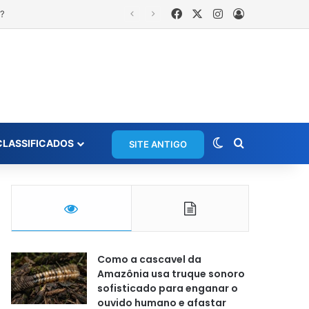
Facebook
X
Instagram
Entrar
Switch skin
Procurar po
CLASSIFICADOS
SITE ANTIGO
Como a cascavel da
Amazônia usa truque sonoro
sofisticado para enganar o
ouvido humano e afastar