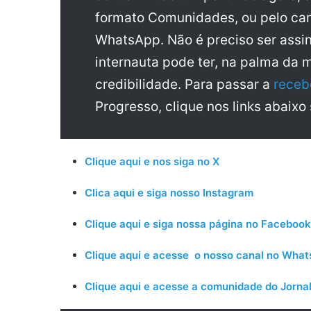
formato Comunidades, ou pelo can
WhatsApp. Não é preciso ser assin
internauta pode ter, na palma da 
credibilidade. Para passar a
receb
Progresso, clique nos links abaixo
Clique aqui e nos siga no X
Clica aqui e siga nosso Instagram
Clique aqui e siga nossa página no Facebook
Clique aqui e acesse o nosso canal no Wha
Clique aqui e acesse a comunidade do Jornal