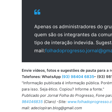
Apenas os administradores do gr
quem são os integrantes da comun
tipo de interação indevida. Sugest
mail:
folhadoprogresso.jornal@gma
Envie vídeos, fotos e sugestões de pauta para
Telefones: WhatsApp
(93) 98404 6835
– (93) 98
“Informação publicada é informação pública. Porém
para isso. Seja ético. Copiou? Informe a fonte.”
Publicado por Jornal Folha do Progresso, Fone pa
984046835
(Claro) -Site:
www.folhadoprogresso.c
mail: adeciopiran.blog@gmail.com