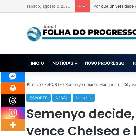
sábado, agosto 8 2026
News
Fogo sem controle no
INÍCIO
NOTÍCIAS
NOVO PROGRESSO
P
Início
/
ESPORTE
/
Semenyo decide, Manchester City ven
ESPORTE
GERAL
MUNDO
Semenyo decide,
vence Chelsea e 