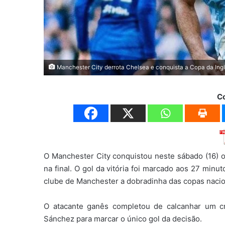
Manchester City derrota Chelsea e conquista a Copa da Ing
C
O Manchester City conquistou neste sábado (16) o 
na final. O gol da vitória foi marcado aos 27 mi
clube de Manchester a dobradinha das copas nacio
O atacante ganês completou de calcanhar um c
Sánchez para marcar o único gol da decisão.