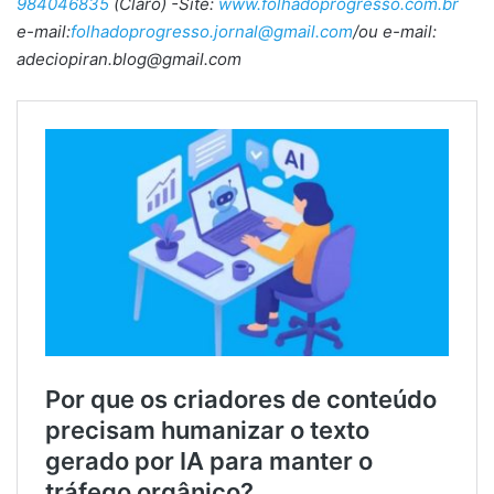
984046835
(Claro) -Site:
www.folhadoprogresso.com.br
e-mail:
folhadoprogresso.jornal@gmail.com
/ou e-mail:
adeciopiran.blog@gmail.com