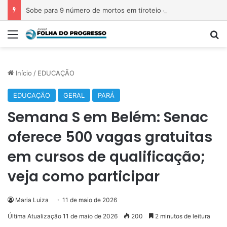
Sobe para 9 número de mortos em tiroteio em escola na Tailândia
Menu
P
Início
/
EDUCAÇÃO
EDUCAÇÃO
GERAL
PARÁ
Semana S em Belém: Senac
oferece 500 vagas gratuitas
em cursos de qualificação;
veja como participar
Maria Luiza
11 de maio de 2026
Última Atualização 11 de maio de 2026
200
2 minutos de leitura