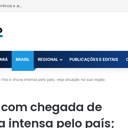
rrência e acusa primeira-dama de Nova Ipixuna de comentários vexató
ARÁ
BRASIL
REGIONAL
PUBLICAÇÕES E EDITAIS
ia e chuva intensa pelo país; veja situação na sua região
com chegada de
a intensa pelo país;