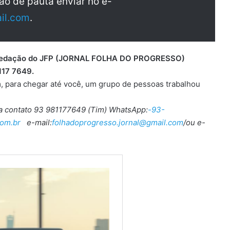
ão de pauta enviar no e-
il.com
.
 a redação do JFP (JORNAL FOLHA DO PROGRESSO)
117 7649.
, para chegar até você, um grupo de pessoas trabalhou
ra contato 93 981177649 (Tim) WhatsApp:
-93-
om.br
e-mail:
folhadoprogresso.jornal@gmail.com
/ou e-