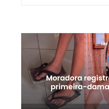
Ler
6
rd
Moradora registr
primeira-dama 
comentários vex
Wh