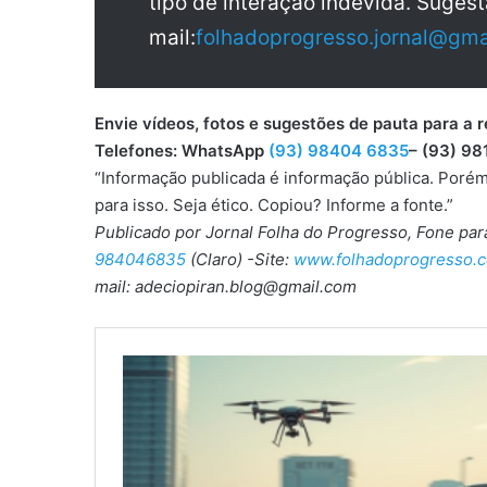
tipo de interação indevida. Sugest
mail:
folhadoprogresso.jornal@gma
Envie vídeos, fotos e sugestões de pauta para
Telefones: WhatsApp
(93) 98404 6835
– (93) 98
“Informação publicada é informação pública. Porém
para isso. Seja ético. Copiou? Informe a fonte.”
Publicado por Jornal Folha do Progresso, Fone pa
984046835
(Claro) -Site:
www.folhadoprogresso.c
mail: adeciopiran.blog@gmail.com