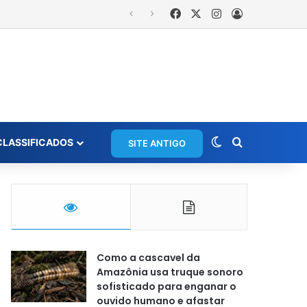
Facebook
X
Instagram
Entrar
rios em grupo de WhatsApp
Switch skin
Procurar po
CLASSIFICADOS
SITE ANTIGO
Como a cascavel da
Amazônia usa truque sonoro
sofisticado para enganar o
ouvido humano e afastar