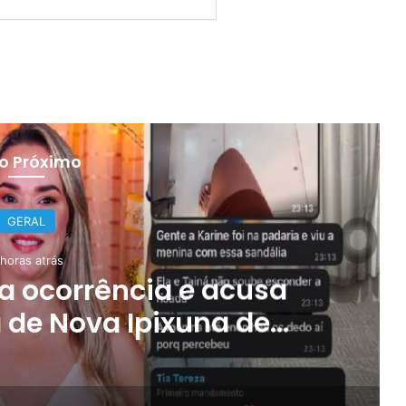
 o Próximo
GERAL
 horas atrás
a ocorrência e acusa
de Nova Ipixuna de
atórios em grupo de
atsApp