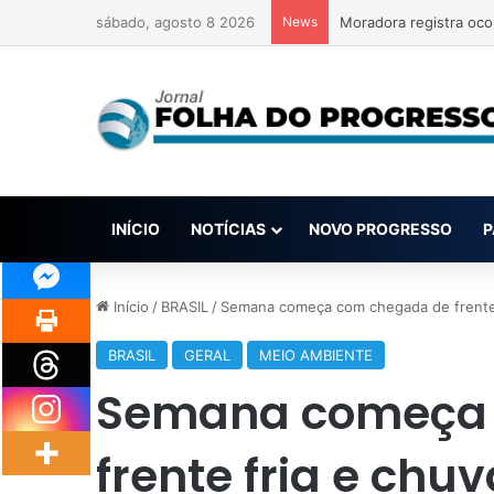
sábado, agosto 8 2026
News
Moradora registra oco
INÍCIO
NOTÍCIAS
NOVO PROGRESSO
P
Início
/
BRASIL
/
Semana começa com chegada de frente fr
BRASIL
GERAL
MEIO AMBIENTE
Semana começa 
frente fria e chuv