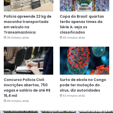
Polícia apreende 22 kg de
Copa do Brasil: quartas
maconha transportada
terão apenas times da
em veículo na
Série A; veja os
Transamazônica
classificados
39 minutos atrás
45 minutos atrás
Concurso Polícia Civil:
Surto de ebola no Congo
inscrições abertas, 750
pode ter mutação do
vagas e salário de até R$
vírus, diz autoridades
16,4 mil
53 minutos atrás
49 minutos atrás