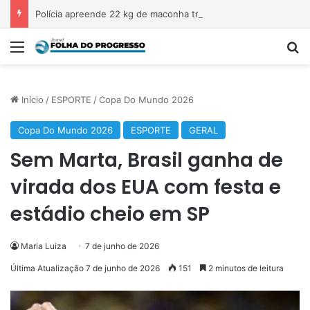
Polícia apreende 22 kg de maconha transportada em veículo na Transamazônica
Menu
P
Início
/
ESPORTE
/
Copa Do Mundo 2026
Copa Do Mundo 2026
ESPORTE
GERAL
Sem Marta, Brasil ganha de
virada dos EUA com festa e
estádio cheio em SP
Maria Luiza
7 de junho de 2026
Última Atualização 7 de junho de 2026
151
2 minutos de leitura