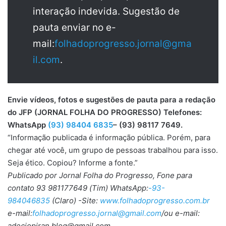
interação indevida. Sugestão de
pauta enviar no e-
mail:
folhadoprogresso.jornal@gma
il.com
.
Envie vídeos, fotos e sugestões de pauta para a redação
do JFP (JORNAL FOLHA DO PROGRESSO) Telefones:
WhatsApp
(93) 98404 6835
– (93) 98117 7649.
“Informação publicada é informação pública. Porém, para
chegar até você, um grupo de pessoas trabalhou para isso.
Seja ético. Copiou? Informe a fonte.”
Publicado por Jornal Folha do Progresso, Fone para
contato 93 981177649 (Tim) WhatsApp:
-93-
984046835
(Claro) -Site:
www.folhadoprogresso.com.br
e-mail:
folhadoprogresso.jornal@gmail.com
/ou e-mail:
adeciopiran.blog@gmail.com