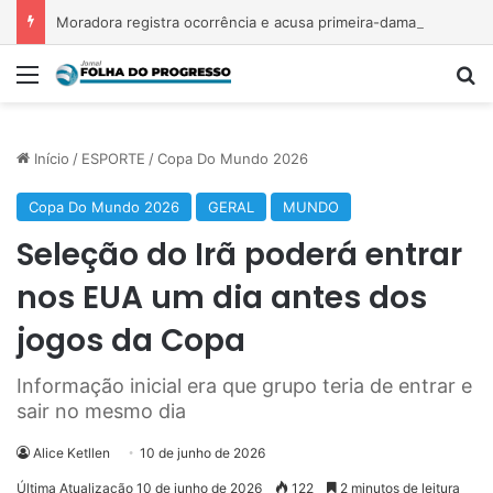
Moradora registra ocorrência e acusa primeira-dama de Nova Ipixuna de comentários vexatórios em grupo de WhatsApp
Menu
P
Início
/
ESPORTE
/
Copa Do Mundo 2026
Copa Do Mundo 2026
GERAL
MUNDO
Seleção do Irã poderá entrar
nos EUA um dia antes dos
jogos da Copa
Informação inicial era que grupo teria de entrar e
sair no mesmo dia
Alice Ketllen
10 de junho de 2026
Última Atualização 10 de junho de 2026
122
2 minutos de leitura