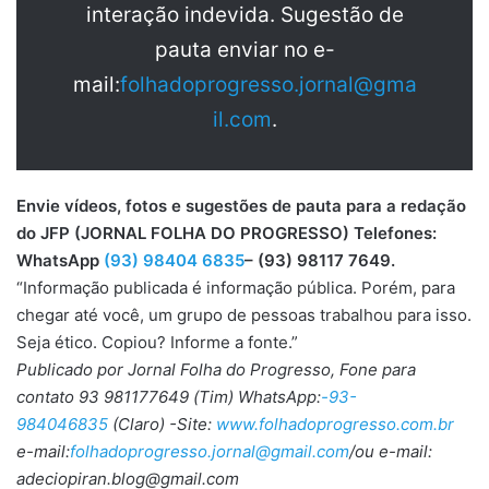
interação indevida. Sugestão de
pauta enviar no e-
mail:
folhadoprogresso.jornal@gma
il.com
.
Envie vídeos, fotos e sugestões de pauta para a redação
do JFP (JORNAL FOLHA DO PROGRESSO) Telefones:
WhatsApp
(93) 98404 6835
– (93) 98117 7649.
“Informação publicada é informação pública. Porém, para
chegar até você, um grupo de pessoas trabalhou para isso.
Seja ético. Copiou? Informe a fonte.”
Publicado por Jornal Folha do Progresso, Fone para
contato 93 981177649 (Tim) WhatsApp:
-93-
984046835
(Claro) -Site:
www.folhadoprogresso.com.br
e-mail:
folhadoprogresso.jornal@gmail.com
/ou e-mail:
adeciopiran.blog@gmail.com