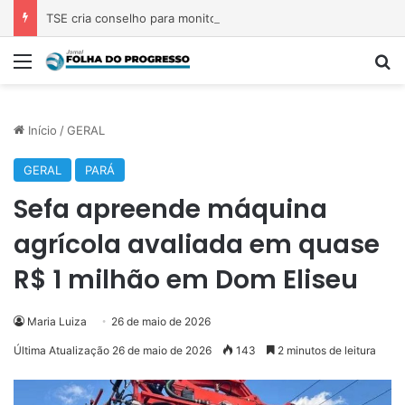
TSE cria conselho para monitorar desinformação e IA nas eleições
Menu
P
Início
/
GERAL
GERAL
PARÁ
Sefa apreende máquina
agrícola avaliada em quase
R$ 1 milhão em Dom Eliseu
Maria Luiza
26 de maio de 2026
Última Atualização 26 de maio de 2026
143
2 minutos de leitura