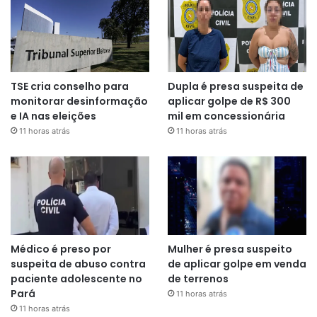
TSE cria conselho para
Dupla é presa suspeita de
monitorar desinformação
aplicar golpe de R$ 300
e IA nas eleições
mil em concessionária
11 horas atrás
11 horas atrás
Médico é preso por
Mulher é presa suspeito
suspeita de abuso contra
de aplicar golpe em venda
paciente adolescente no
de terrenos
Pará
11 horas atrás
11 horas atrás