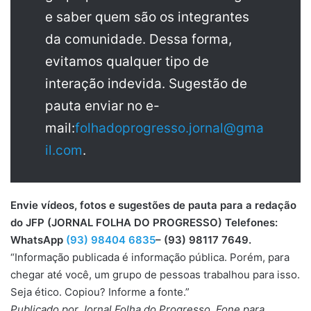
e saber quem são os integrantes
da comunidade. Dessa forma,
evitamos qualquer tipo de
interação indevida. Sugestão de
pauta enviar no e-
mail:
folhadoprogresso.jornal@gma
il.com
.
Envie vídeos, fotos e sugestões de pauta para a redação
do JFP (JORNAL FOLHA DO PROGRESSO) Telefones:
WhatsApp
(93) 98404 6835
– (93) 98117 7649.
“Informação publicada é informação pública. Porém, para
chegar até você, um grupo de pessoas trabalhou para isso.
Seja ético. Copiou? Informe a fonte.”
Publicado por Jornal Folha do Progresso, Fone para