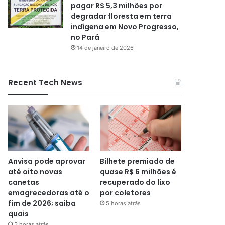
pagar R$ 5,3 milhões por
degradar floresta em terra
indígena em Novo Progresso,
no Pará
14 de janeiro de 2026
Recent Tech News
Anvisa pode aprovar
Bilhete premiado de
até oito novas
quase R$ 6 milhões é
canetas
recuperado do lixo
emagrecedoras até o
por coletores
fim de 2026; saiba
5 horas atrás
quais
5 horas atrás