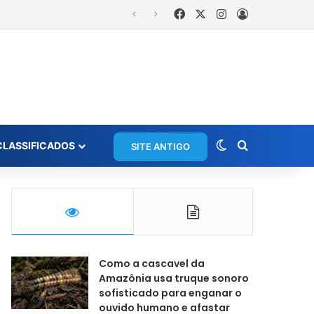
Facebook
X
Instagram
Entrar
is
Switch skin
Procurar po
CLASSIFICADOS
SITE ANTIGO
Como a cascavel da
Amazônia usa truque sonoro
sofisticado para enganar o
ouvido humano e afastar