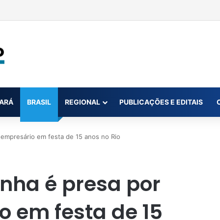
ar até oito novas canetas emagrecedoras até o fim de 2026; saiba qua
ARÁ
BRASIL
REGIONAL
PUBLICAÇÕES E EDITAIS
 empresário em festa de 15 anos no Rio
nha é presa por
 em festa de 15