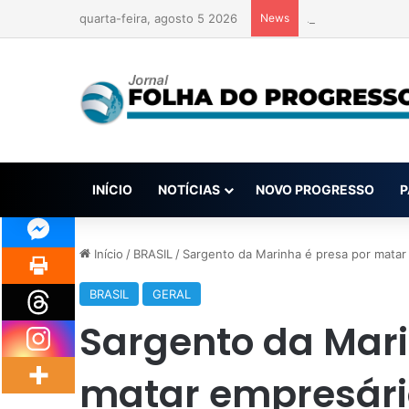
quarta-feira, agosto 5 2026
News
Anvisa pode aprov
INÍCIO
NOTÍCIAS
NOVO PROGRESSO
P
Início
/
BRASIL
/
Sargento da Marinha é presa por matar
BRASIL
GERAL
Sargento da Mari
matar empresário