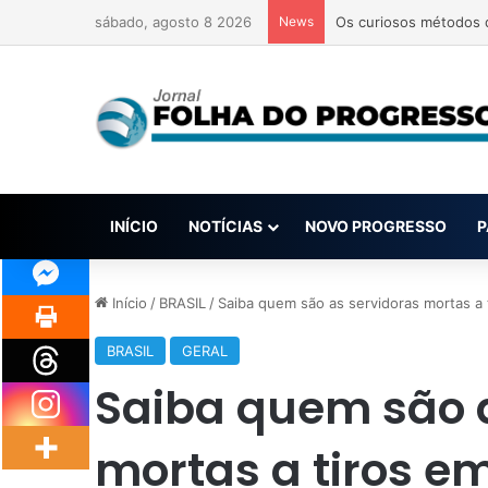
sábado, agosto 8 2026
News
Sobe para 9 número de
INÍCIO
NOTÍCIAS
NOVO PROGRESSO
P
Início
/
BRASIL
/
Saiba quem são as servidoras mortas a 
BRASIL
GERAL
Saiba quem são 
mortas a tiros e