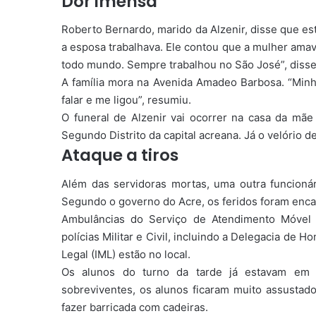
Dor imensa
Roberto Bernardo, marido da Alzenir, disse que es
a esposa trabalhava. Ele contou que a mulher amav
todo mundo. Sempre trabalhou no São José”, disse
A família mora na Avenida Amadeo Barbosa. “Minha 
falar e me ligou”, resumiu.
O funeral de Alzenir vai ocorrer na casa da mãe 
Segundo Distrito da capital acreana. Já o velório d
Ataque a tiros
Além das servidoras mortas, uma outra funcionár
Segundo o governo do Acre, os feridos foram enc
Ambulâncias do Serviço de Atendimento Móvel 
polícias Militar e Civil, incluindo a Delegacia de 
Legal (IML) estão no local.
Os alunos do turno da tarde já estavam em 
sobreviventes, os alunos ficaram muito assusta
fazer barricada com cadeiras.