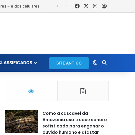
Facebook
X
Instagram
Entrar
Switch skin
Procurar po
CLASSIFICADOS
SITE ANTIGO
Como a cascavel da
Amazônia usa truque sonoro
sofisticado para enganar o
ouvido humano e afastar