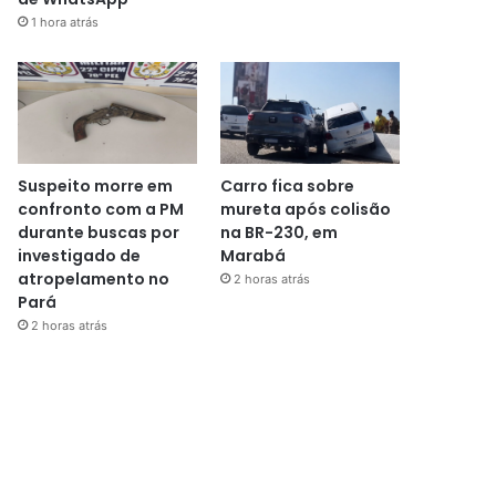
1 hora atrás
Suspeito morre em
Carro fica sobre
confronto com a PM
mureta após colisão
durante buscas por
na BR-230, em
investigado de
Marabá
atropelamento no
2 horas atrás
Pará
2 horas atrás