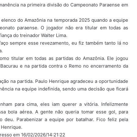
ermanência na primeira divisão do Campeonato Paraense em
do elenco do Amazônia na temporada 2025 quando a equipe
eonato paraense. O jogador não era titular em todas as
iança do treinador Walter Lima.
faço sempre esse revezamento, eu fiz também tanto lá no
a.
mo titular em todas as partidas do Amazônia. Ele jogou
 Bacurau e na partida contra o Remo no encerramento da
uação na partida. Paulo Henrique agradeceu a oportunidade
nência na equipe indefinida, sendo uma decisão que ficará
ham para cima, eles iam querer a vitória. Infelizmente
sa bola aérea. A gente não queria tomar esse gol, para
o deu. Parabenizar a equipe por batalhar. Fico feliz pela
o Henrique.
gresso em 16/02/2026/14:21:22