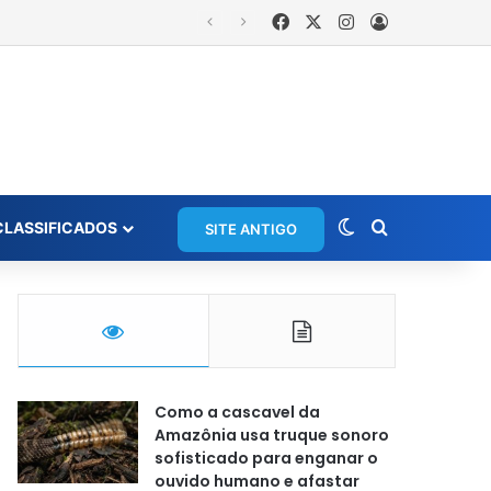
Facebook
X
Instagram
Entrar
Moradora registra ocorrência e acusa primeira-dama de Nova Ipixuna de comentários vexatórios em grupo de WhatsApp
Switch skin
Procurar po
CLASSIFICADOS
SITE ANTIGO
Como a cascavel da
Amazônia usa truque sonoro
sofisticado para enganar o
ouvido humano e afastar