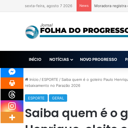
sexta-feira, agosto 7 2026
News
INÍCIO
NOTÍCIAS
NOVO PROGRESSO
P
Início
/
ESPORTE
/
Saiba quem é o goleiro Paulo Henriq
rebaixamento no Parazão 2026
ESPORTE
GERAL
Saiba quem é o g