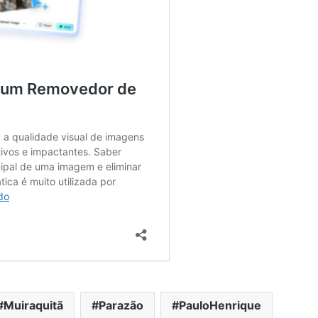
Muiraquitã
Parazão
PauloHenrique