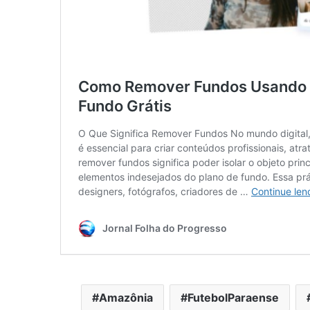
Amazônia
FutebolParaense