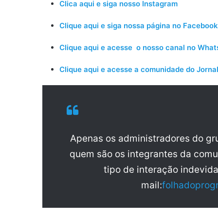
Clica aqui e siga nosso Instagram
Clique aqui e siga nossa página no Facebook
Clique aqui e acesse o nosso canal no Wha
Clique aqui e acesse a comunidade do Jornal
Apenas os administradores do g
quem são os integrantes da comu
tipo de interação indevid
mail:
folhadoprog