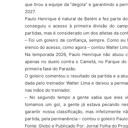
que tirou a equipe da “degola” e garantindo a p
2027.
Paulo Henrique é natural de Belém e fez parte 
conseguiu o acesso à primeira divisão do camp
partidas, mas é considerado um dos atletas da conf
– Foi um goleiro de confiança, sempre. Como eu 
elenco do acesso, como agora – contou Walter Lim
Na temporada 2026, Paulo Henrique não atuou co
apenas no duelo contra o Cametá, no Parque do
primeira fase do Parazão.
O goleiro comentou o resultado da partida e a at
dada pelo treinador Walter Lima e deixou a perma
nas mãos do treinador.
– No segundo tempo a gente sabia que eles vin
tomamos um gol, a gente já estava pecando nes
garantir nossa classificação, mas infelizmente nã
partida, pela permanência – contou o goleiro Paul
Fonte: Globo e Publicado Por: Jornal Folha do Pro