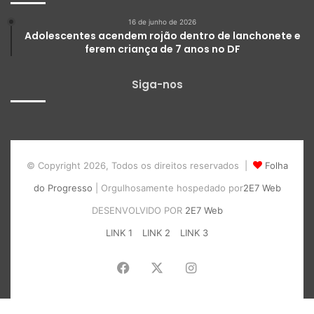
16 de junho de 2026
Adolescentes acendem rojão dentro de lanchonete e
ferem criança de 7 anos no DF
Siga-nos
© Copyright 2026, Todos os direitos reservados |
Folha
do Progresso
| Orgulhosamente hospedado por
2E7 Web
DESENVOLVIDO POR
2E7 Web
LINK 1
LINK 2
LINK 3
Facebook
X
Instagram