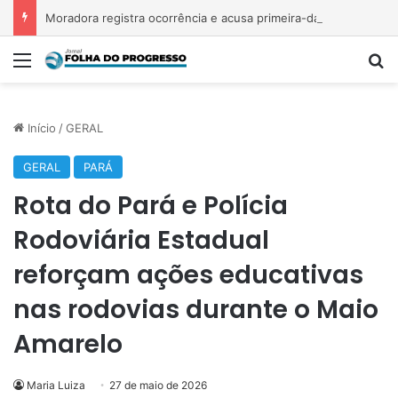
Moradora registra ocorrência e acusa primeira-dama de Nova Ipixuna de comentários vexatórios em grupo de WhatsApp
Menu
P
Início
/
GERAL
GERAL
PARÁ
Rota do Pará e Polícia
Rodoviária Estadual
reforçam ações educativas
nas rodovias durante o Maio
Amarelo
Maria Luiza
27 de maio de 2026