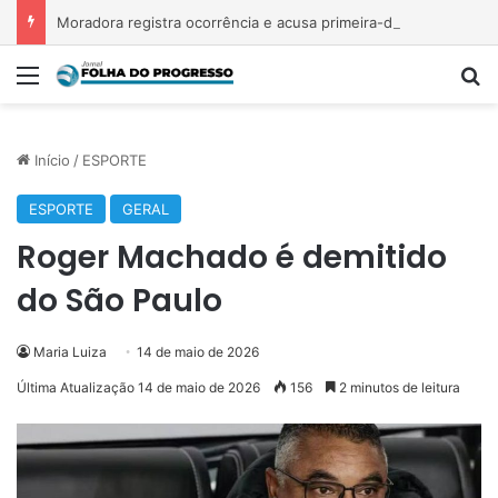
Moradora registra ocorrência e acusa primeira-dama de Nova Ipixuna de comentários vexatórios em grupo de WhatsApp
Menu
P
Início
/
ESPORTE
ESPORTE
GERAL
Roger Machado é demitido
do São Paulo
Maria Luiza
14 de maio de 2026
Última Atualização 14 de maio de 2026
156
2 minutos de leitura