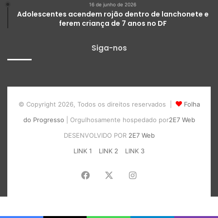
16 de junho de 2026
Adolescentes acendem rojão dentro de lanchonete e
ferem criança de 7 anos no DF
Siga-nos
© Copyright 2026, Todos os direitos reservados |
Folha
do Progresso
| Orgulhosamente hospedado por
2E7 Web
DESENVOLVIDO POR
2E7 Web
LINK 1
LINK 2
LINK 3
Facebook
X
Instagram