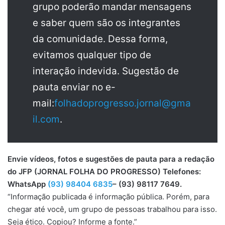
grupo poderão mandar mensagens
e saber quem são os integrantes
da comunidade. Dessa forma,
evitamos qualquer tipo de
interação indevida. Sugestão de
pauta enviar no e-
mail:
folhadoprogresso.jornal@gma
il.com
.
Envie vídeos, fotos e sugestões de pauta para a redação
do JFP (JORNAL FOLHA DO PROGRESSO) Telefones:
WhatsApp
(93) 98404 6835
– (93) 98117 7649.
“Informação publicada é informação pública. Porém, para
chegar até você, um grupo de pessoas trabalhou para isso.
Seja ético. Copiou? Informe a fonte.”