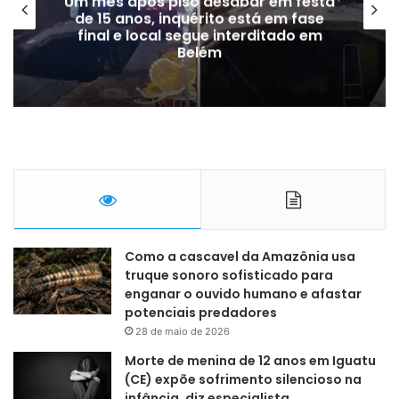
a
PM encontra droga em caixas de
películas de celular em ônibus que
saia de Santarém para Placas
Como a cascavel da Amazônia usa
truque sonoro sofisticado para
enganar o ouvido humano e afastar
potenciais predadores
28 de maio de 2026
Morte de menina de 12 anos em Iguatu
(CE) expõe sofrimento silencioso na
infância, diz especialista