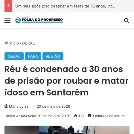
Um mês após piso desabar em festa de 15 anos, inquérito está em fase final e local segue interditado em Belém
Menu
P
Início
/
GERAL
GERAL
PARÁ
REGIÃO
Réu é condenado a 30 anos
de prisão por roubar e matar
idoso em Santarém
Maria Luiza
20 de maio de 2026
Última Atualização 20 de maio de 2026
137
3 minutos de leitura