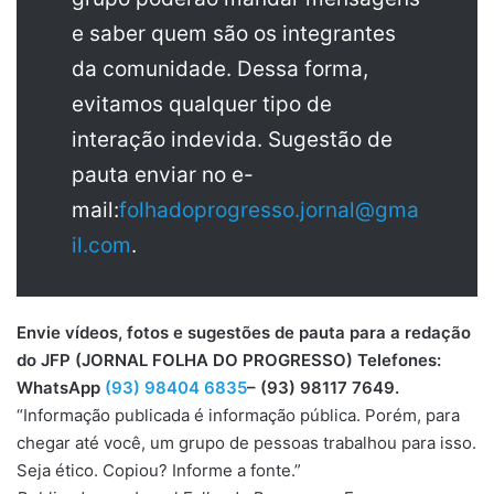
e saber quem são os integrantes
da comunidade. Dessa forma,
evitamos qualquer tipo de
interação indevida. Sugestão de
pauta enviar no e-
mail:
folhadoprogresso.jornal@gma
il.com
.
Envie vídeos, fotos e sugestões de pauta para a redação
do JFP (JORNAL FOLHA DO PROGRESSO) Telefones:
WhatsApp
(93) 98404 6835
– (93) 98117 7649.
“Informação publicada é informação pública. Porém, para
chegar até você, um grupo de pessoas trabalhou para isso.
Seja ético. Copiou? Informe a fonte.”