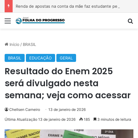
Renda de apostas na conta da mãe faz estudante perder bolsa do Prouni
Menu
P
Início
/
BRASIL
BRASIL
EDUCAÇÃO
GERAL
Resultado do Enem 2025
será divulgado nesta
semana; veja como acessar
Chellsen Carneiro
13 de janeiro de 2026
Última Atualização 13 de janeiro de 2026
185
3 minutos de leitura