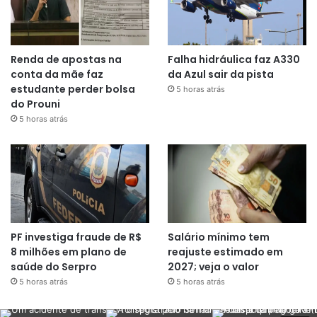
Renda de apostas na
Falha hidráulica faz A330
conta da mãe faz
da Azul sair da pista
estudante perder bolsa
5 horas atrás
do Prouni
5 horas atrás
PF investiga fraude de R$
Salário mínimo tem
8 milhões em plano de
reajuste estimado em
saúde do Serpro
2027; veja o valor
5 horas atrás
5 horas atrás