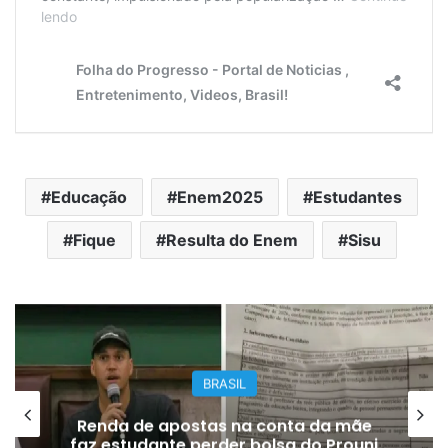
Educação
Enem2025
Estudantes
Fique
Resulta do Enem
Sisu
BRASIL
Renda de apostas na conta da mãe
Fa
faz estudante perder bolsa do Prouni