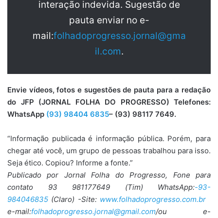
interação indevida. Sugestão de
pauta enviar no e-
mail:
folhadoprogresso.jornal@gma
il.com
.
Envie vídeos, fotos e sugestões de pauta para a redação
do JFP (JORNAL FOLHA DO PROGRESSO) Telefones:
WhatsApp
(93) 98404 6835
– (93) 98117 7649.
“Informação publicada é informação pública. Porém, para
chegar até você, um grupo de pessoas trabalhou para isso.
Seja ético. Copiou? Informe a fonte.”
Publicado por Jornal Folha do Progresso, Fone para
contato 93 981177649 (Tim) WhatsApp:
-93-
984046835
(Claro) -Site:
www.folhadoprogresso.com.br
e-mail:
folhadoprogresso.jornal@gmail.com
/ou e-