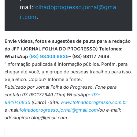
mail:
folhadoprogresso.jornal@gma
il.com
.
Envie vídeos, fotos e sugestões de pauta para a redação
do JFP (JORNAL FOLHA DO PROGRESSO) Telefones:
WhatsApp
(93) 98404 6835
– (93) 98117 7649.
“Informação publicada é informação pública. Porém, para
chegar até você, um grupo de pessoas trabalhou para isso.
Seja ético. Copiou? Informe a fonte.”
Publicado por Jornal Folha do Progresso, Fone para
contato 93 981177649 (Tim) WhatsApp:
-93-
984046835
(Claro) -Site:
www.folhadoprogresso.com.br
e-mail:
folhadoprogresso.jornal@gmail.com
/ou e-mail:
adeciopiran.blog@gmail.com