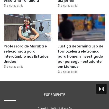
escola na Tailândia
diz jornal
2 horas atrás
2 horas atrás
Professora de Marabá é
Justiça determina uso de
selecionada para
tornozeleira eletrônica
intercâmbio nos Estados
para homem investigado
Unidos
por perseguir estudante
em Manaus
2 horas atrás
2 horas atrás
EXPEDIENTE
Avenida João Atilis s/n