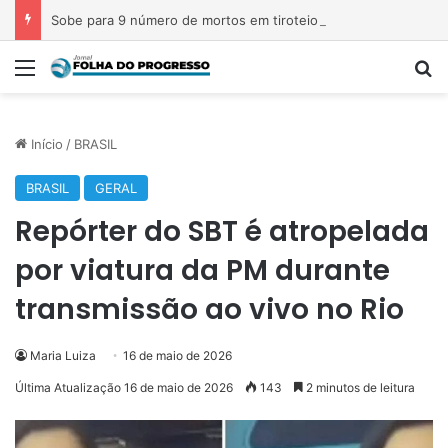
Sobe para 9 número de mortos em tiroteio em escola na Tailândia
Menu
P
Início
/
BRASIL
BRASIL
GERAL
Repórter do SBT é atropelada
por viatura da PM durante
transmissão ao vivo no Rio
Maria Luiza
16 de maio de 2026
Última Atualização 16 de maio de 2026
143
2 minutos de leitura