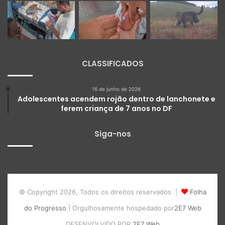
CLASSIFICADOS
16 de junho de 2026
Adolescentes acendem rojão dentro de lanchonete e
ferem criança de 7 anos no DF
Siga-nos
© Copyright 2026, Todos os direitos reservados |
Folha
do Progresso
| Orgulhosamente hospedado por
2E7 Web
DESENVOLVIDO POR
2E7 Web