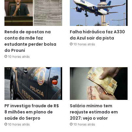
Renda de apostas na
Falha hidráulica faz A330
conta da mãe faz
da Azul sair da pista
estudante perder bolsa
10 horas atrás
do Prouni
10 horas atrás
PF investiga fraude de R$
Salário mínimo tem
8 milhões em plano de
reajuste estimado em
saúde do Serpro
2027; veja o valor
10 horas atrás
10 horas atrás