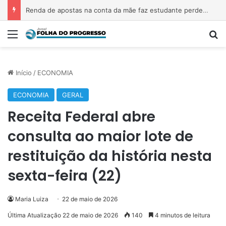
Renda de apostas na conta da mãe faz estudante perder bolsa do Prouni
Menu
P
Início
/
ECONOMIA
ECONOMIA
GERAL
Receita Federal abre
consulta ao maior lote de
restituição da história nesta
sexta-feira (22)
Maria Luiza
22 de maio de 2026
Última Atualização 22 de maio de 2026
140
4 minutos de leitura