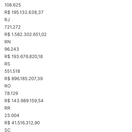
108.625
R$ 195.132.638,37
RJ
721.272
R$ 1.582.302.651,02
RN
96.243
R$ 193.676.820,18
RS
551.518
R$ 896.185.207,39
RO
78.129
R$ 143.989.159,54
RR
23.004
R$ 41.516.312,90
SC