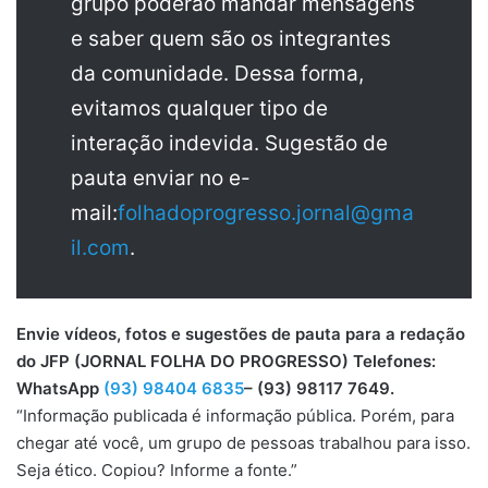
grupo poderão mandar mensagens
e saber quem são os integrantes
da comunidade. Dessa forma,
evitamos qualquer tipo de
interação indevida. Sugestão de
pauta enviar no e-
mail:
folhadoprogresso.jornal@gma
il.com
.
Envie vídeos, fotos e sugestões de pauta para a redação
do JFP (JORNAL FOLHA DO PROGRESSO) Telefones:
WhatsApp
(93) 98404 6835
– (93) 98117 7649.
“Informação publicada é informação pública. Porém, para
chegar até você, um grupo de pessoas trabalhou para isso.
Seja ético. Copiou? Informe a fonte.”