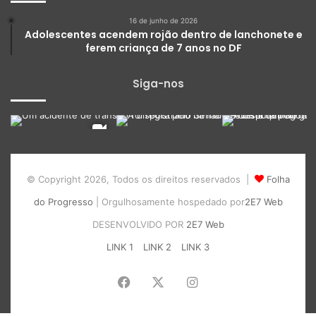
16 de junho de 2026
Adolescentes acendem rojão dentro de lanchonete e
ferem criança de 7 anos no DF
Siga-nos
© Copyright 2026, Todos os direitos reservados |
Folha
do Progresso
| Orgulhosamente hospedado por
2E7 Web
DESENVOLVIDO POR
2E7 Web
LINK 1
LINK 2
LINK 3
Facebook
X
Instagram