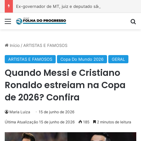
Ex-governador de MT, juiz e deputado são alvo da PF por desvio de R$ 308 mi em acordo com a Oi
Menu
P
Início
/
ARTISTAS E FAMOSOS
ARTISTAS E FAMOSOS
Copa Do Mundo 2026
GERAL
Quando Messi e Cristiano
Ronaldo estreiam na Copa
de 2026? Confira
Maria Luiza
15 de junho de 2026
Última Atualização 15 de junho de 2026
185
2 minutos de leitura