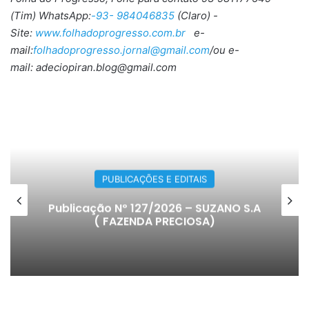
(Tim) WhatsApp:
-93- 984046835
(Claro) -
Site:
www.folhadoprogresso.com.br
e-
mail:
folhadoprogresso.jornal@gmail.com
/ou e-
mail: adeciopiran.blog@gmail.com
PUBLICAÇÕES E EDITAIS
Publicação Nº 127/2026 – SUZANO S.A
( FAZENDA PRECIOSA)