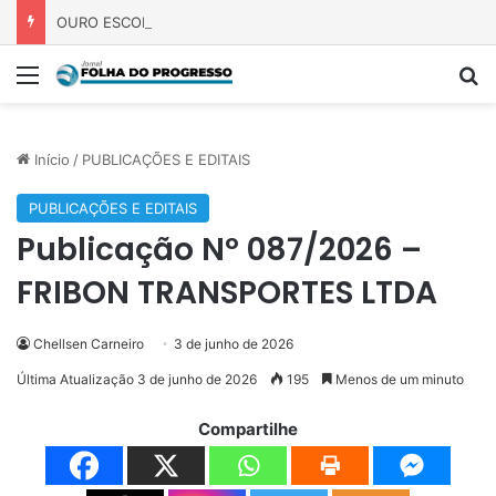
OURO ESCONDIDO: Homem é preso com barras avaliadas em mais de R$ 800 mil na BR-425
Menu
P
Início
/
PUBLICAÇÕES E EDITAIS
PUBLICAÇÕES E EDITAIS
Publicação Nº 087/2026 –
FRIBON TRANSPORTES LTDA
Chellsen Carneiro
3 de junho de 2026
Última Atualização 3 de junho de 2026
195
Menos de um minuto
Compartilhe