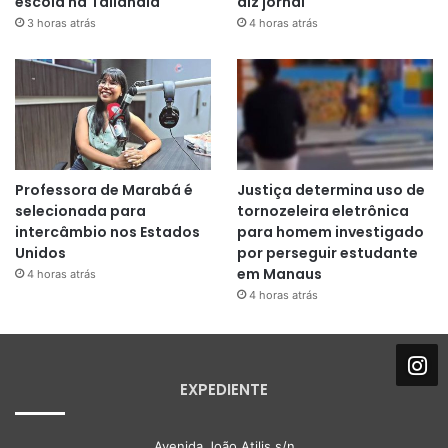
escola na Tailândia
diz jornal
3 horas atrás
4 horas atrás
Professora de Marabá é
Justiça determina uso de
selecionada para
tornozeleira eletrônica
intercâmbio nos Estados
para homem investigado
Unidos
por perseguir estudante
em Manaus
4 horas atrás
4 horas atrás
EXPEDIENTE
Avenida João Atilis s/n