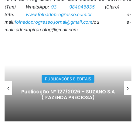
(Tim) WhatsApp:
-93- 984046835
(Claro) -
Site:
www.folhadoprogresso.com.br
e-
mail:
folhadoprogresso.jornal@gmail.com
/ou e-
mail: adeciopiran.blog@gmail.com
PUBLICAÇÕES E EDITAIS
Publicação Nº 127/2026 – SUZANO S.A
( FAZENDA PRECIOSA)