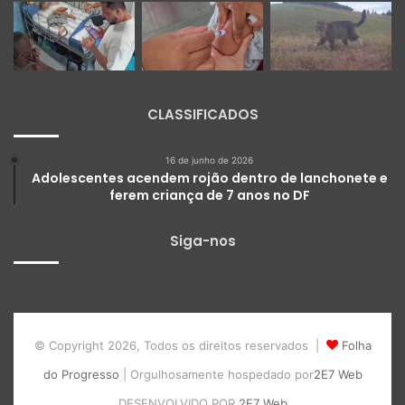
CLASSIFICADOS
16 de junho de 2026
Adolescentes acendem rojão dentro de lanchonete e
ferem criança de 7 anos no DF
Siga-nos
© Copyright 2026, Todos os direitos reservados |
Folha
do Progresso
| Orgulhosamente hospedado por
2E7 Web
DESENVOLVIDO POR
2E7 Web