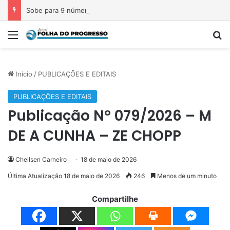
Sobe para 9 número de mortos em tiroteio em escola na Tailândia
Menu
P
Início
/
PUBLICAÇÕES E EDITAIS
PUBLICAÇÕES E EDITAIS
Publicação Nº 079/2026 – M
DE A CUNHA – ZE CHOPP
Chellsen Carneiro
18 de maio de 2026
Última Atualização 18 de maio de 2026
246
Menos de um minuto
Compartilhe