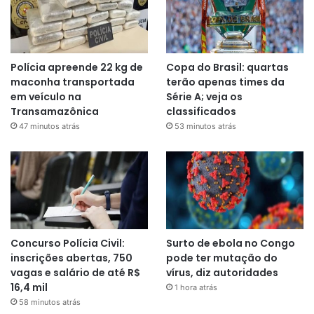
Polícia apreende 22 kg de
Copa do Brasil: quartas
maconha transportada
terão apenas times da
em veículo na
Série A; veja os
Transamazônica
classificados
47 minutos atrás
53 minutos atrás
Concurso Polícia Civil:
Surto de ebola no Congo
inscrições abertas, 750
pode ter mutação do
vagas e salário de até R$
vírus, diz autoridades
16,4 mil
1 hora atrás
58 minutos atrás