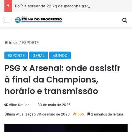
Polícia apreende 22 kg de maconha transportada em veículo na Transamazônica
Menu
Pr
Início
/
ESPORTE
ESPORTE
GERAL
MUNDO
PSG x Arsenal: onde assistir
à final da Champions,
horário e transmissão
Alice Ketllen
30 de maio de 2026
Última Atualização 30 de maio de 2026
505
2 minutos de leitura