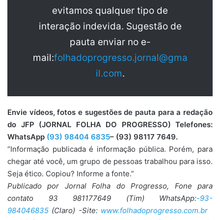
evitamos qualquer tipo de
interação indevida. Sugestão de
pauta enviar no e-
mail:
folhadoprogresso.jornal@gma
il.com
.
Envie vídeos, fotos e sugestões de pauta para a redação
do JFP (JORNAL FOLHA DO PROGRESSO) Telefones:
WhatsApp
(93) 98404 6835
– (93) 98117 7649.
“Informação publicada é informação pública. Porém, para
chegar até você, um grupo de pessoas trabalhou para isso.
Seja ético. Copiou? Informe a fonte.”
Publicado por Jornal Folha do Progresso, Fone para
contato 93 981177649 (Tim) WhatsApp:
-93-
984046835
(Claro) -Site:
www.folhadoprogresso.com.br