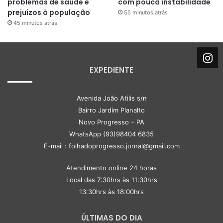
problemas de saúde e
com pouca instabilidade
prejuízos à população
55 minutos atrás
45 minutos atrás
EXPEDIENTE
Avenida João Atilis s/n
Bairro Jardim Planalto
Novo Progresso – PA
WhatsApp (93)98404 6835
E-mail : folhadoprogresso.jornal@gmail.com
Atendimento online 24 horas
Local das 7:30hrs às 11:30hrs
13:30hrs às 18:00hrs
ÚLTIMAS DO DIA