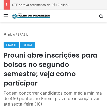
STF aprova orçamento de R$1,2 bilhão para 2027; aumento é de cerca de 17%
Menu
P
Início
/
BRASIL
BRASIL
GERAL
Prouni abre inscrições para
bolsas no segundo
semestre; veja como
participar
Podem concorrer candidatos com média mínima
de 450 pontos no Enem; prazo de inscrição vai
até sexta-feira (10)