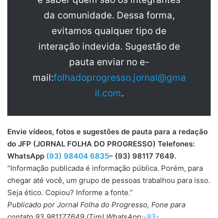
da comunidade. Dessa forma,
evitamos qualquer tipo de
interação indevida. Sugestão de
pauta enviar no e-
mail:
folhadoprogresso.jornal@gma
il.com
.
Envie vídeos, fotos e sugestões de pauta para a redação
do JFP (JORNAL FOLHA DO PROGRESSO) Telefones:
WhatsApp
(93) 98404 6835
– (93) 98117 7649.
“Informação publicada é informação pública. Porém, para
chegar até você, um grupo de pessoas trabalhou para isso.
Seja ético. Copiou? Informe a fonte.”
Publicado por Jornal Folha do Progresso, Fone para
contato 93 981177649 (Tim) WhatsApp:
-93-