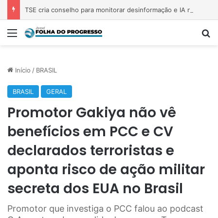
TSE cria conselho para monitorar desinformação e IA nas eleições
Menu
P
Início
/
BRASIL
BRASIL
GERAL
Promotor Gakiya não vê
benefícios em PCC e CV
declarados terroristas e
aponta risco de ação militar
secreta dos EUA no Brasil
Promotor que investiga o PCC falou ao podcast