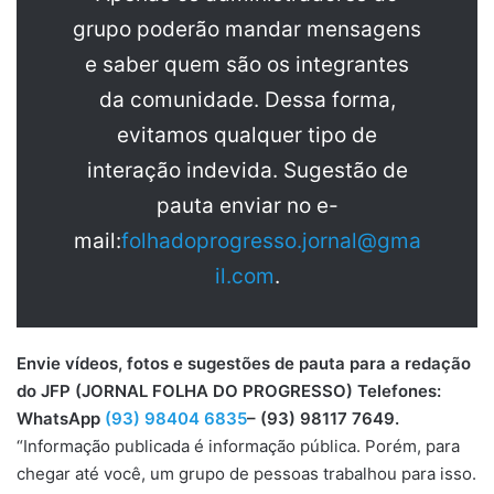
grupo poderão mandar mensagens
e saber quem são os integrantes
da comunidade. Dessa forma,
evitamos qualquer tipo de
interação indevida. Sugestão de
pauta enviar no e-
mail:
folhadoprogresso.jornal@gma
il.com
.
Envie vídeos, fotos e sugestões de pauta para a redação
do JFP (JORNAL FOLHA DO PROGRESSO) Telefones:
WhatsApp
(93) 98404 6835
– (93) 98117 7649.
“Informação publicada é informação pública. Porém, para
chegar até você, um grupo de pessoas trabalhou para isso.