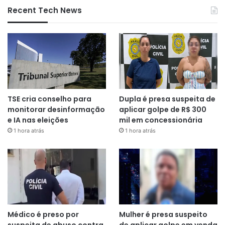
Recent Tech News
TSE cria conselho para
Dupla é presa suspeita de
monitorar desinformação
aplicar golpe de R$ 300
e IA nas eleições
mil em concessionária
1 hora atrás
1 hora atrás
Médico é preso por
Mulher é presa suspeito
suspeita de abuso contra
de aplicar golpe em venda