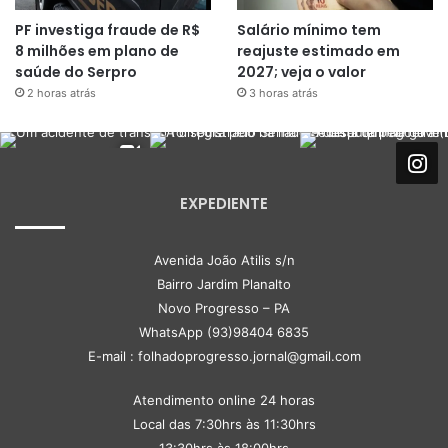
PF investiga fraude de R$
Salário mínimo tem
8 milhões em plano de
reajuste estimado em
saúde do Serpro
2027; veja o valor
2 horas atrás
3 horas atrás
EXPEDIENTE
Avenida João Atilis s/n
Bairro Jardim Planalto
Novo Progresso – PA
WhatsApp (93)98404 6835
E-mail : folhadoprogresso.jornal@gmail.com
Atendimento online 24 horas
Local das 7:30hrs às 11:30hrs
13:30hrs às 18:00hrs