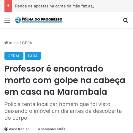
Renda de apostas na conta da mãe faz estudante perder bolsa do Prouni
Menu
P
Início
/
GERAL
GERAL
PARÁ
Professor é encontrado
morto com golpe na cabeça
em casa na Marambaia
Polícia tenta localizar homem que foi visto
deixando o imóvel um dia antes da descoberta
do corpo
Alice Ketllen
4 semanas atrás